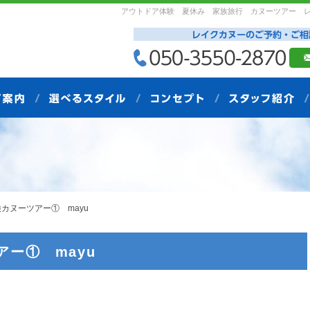
アウトドア体験 夏休み 家族旅行 カヌーツアー 
探検カヌーツアー① mayu
アー① mayu