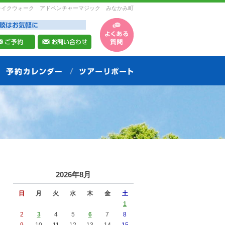
レイクウォーク アドベンチャーマジック みなかみ町
2026年8月
日
月
火
水
木
金
土
1
2
3
4
5
6
7
8