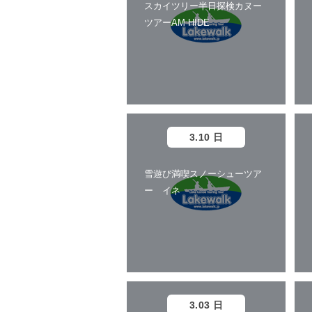
スカイツリー半日探検カヌー
ツアーAM HIDE
3.10 日
雪遊び満喫スノーシューツア
ー イネ
3.03 日