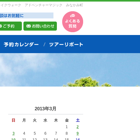
レイクウォーク アドベンチャーマジック みなかみ町
2013年3月
日
月
火
水
木
金
土
1
2
3
4
5
6
7
8
9