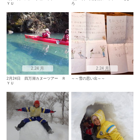
ＹＵ
ろ
2.24 月
2.24 月
2月24日 四万湖カヌーツアー Ｒ
～～雪の思い出～～
ＹＵ