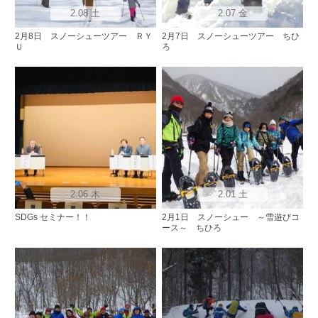
2.08 土
2.07 金
2月8日 スノーシューツアー ＲＹ
2月7日 スノーシューツアー ちひ
Ｕ
ろ
2.06 木
2.01 土
SDGs セミナー！！
2月1日 スノーシュー ～雪遊びコ
ース～ ちひろ