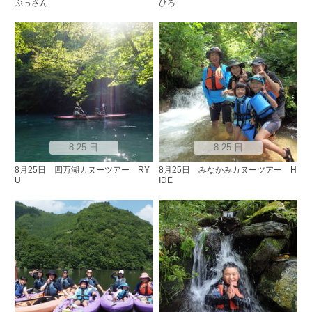
ぶっさん
ひろ
8.25 日
8.25 日
8月25日 四万湖カヌーツアー RY
8月25日 みなかみカヌーツアー H
U
IDE