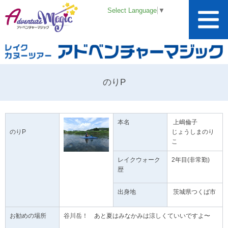
Select Language
▼
のりP
本名
上嶋倫子
のりP
じょうしまのり
こ
レイクウォーク
2年目(非常勤)
歴
出身地
茨城県つくば市
お勧めの場所
谷川岳！ あと夏はみなかみは涼しくていいですよ〜