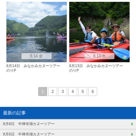
8.14 金
8.13 木
8月14日 みなかみカヌーツアー
8月13日 みなかみカヌーツアー
のりP
のりP
1
2
3
4
5
6
最新の記事
8月8日 中禅寺湖カヌーツアー
8月6日 中禅寺湖カヌーツアー