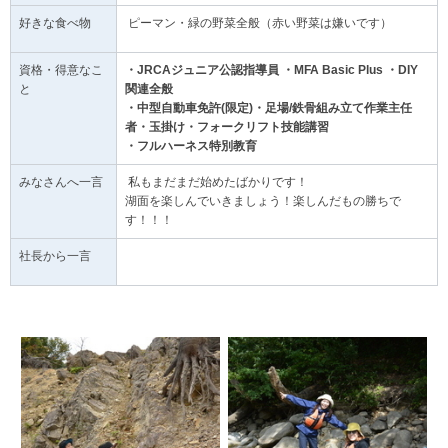
好きな食べ物
ピーマン・緑の野菜全般（赤い野菜は嫌いです）
資格・得意なこ
・JRCAジュニア公認指導員 ・MFA Basic Plus ・DIY
と
関連全般
・中型自動車免許(限定)・足場/鉄骨組み立て作業主任
者・玉掛け・フォークリフト技能講習
・フルハーネス特別教育
みなさんへ一言
私もまだまだ始めたばかりです！
湖面を楽しんでいきましょう！楽しんだもの勝ちで
す！！！
社長から一言