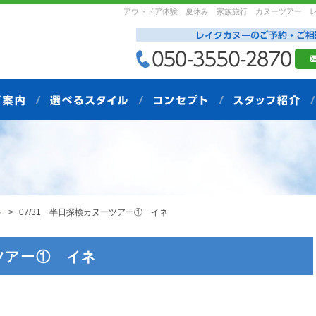
アウトドア体験 夏休み 家族旅行 カヌーツアー 
ト
07/31 半日探検カヌーツアー① イネ
ーツアー① イネ