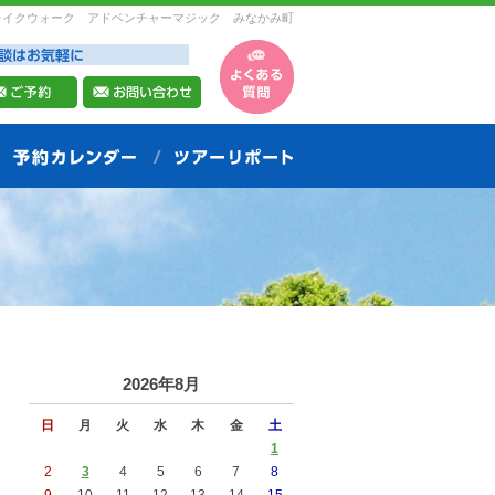
レイクウォーク アドベンチャーマジック みなかみ町
2026年8月
日
月
火
水
木
金
土
1
2
3
4
5
6
7
8