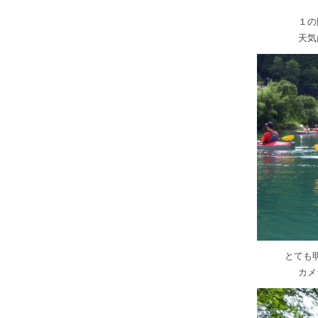
１の
天気
とても
カメ