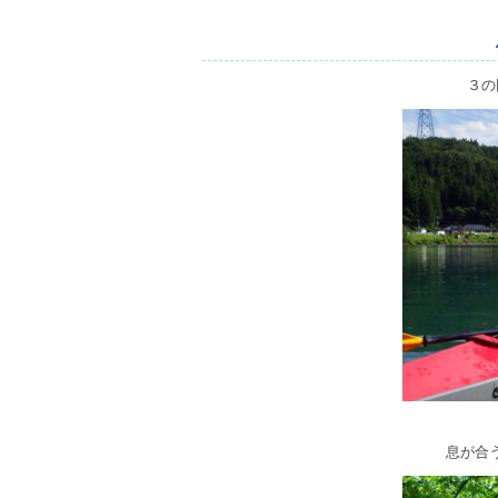
３の
息が合