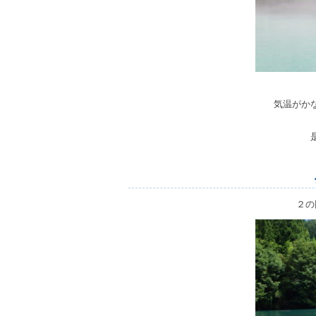
気温がか
２の