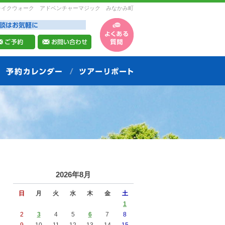
レイクウォーク アドベンチャーマジック みなかみ町
2026年8月
日
月
火
水
木
金
土
1
2
3
4
5
6
7
8