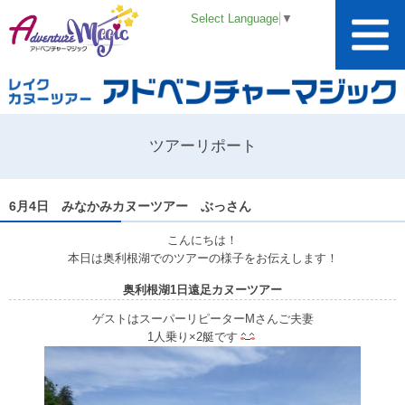
Select Language
▼
ツアーリポート
6月4日 みなかみカヌーツアー ぶっさん
こんにちは！
本日は奥利根湖でのツアーの様子をお伝えします！
奥利根湖1日遠足カヌーツアー
ゲストはスーパーリピーターMさんご夫妻
1人乗り×2艇です