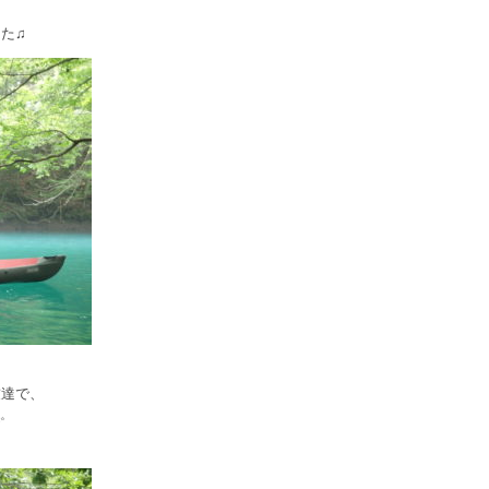
た♫
友達で、
✨