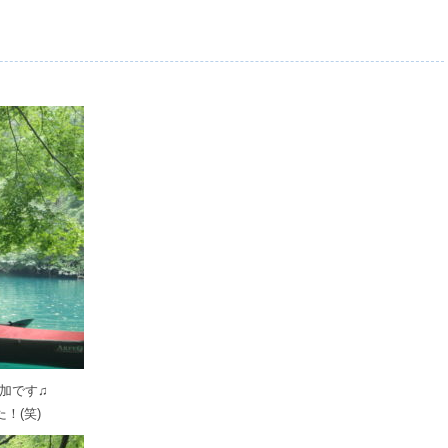
加です♫
！(笑)