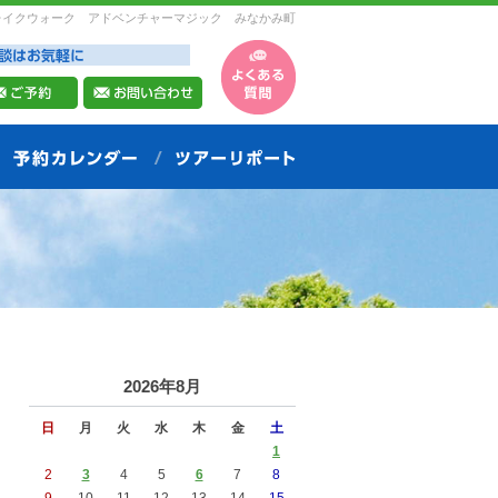
レイクウォーク アドベンチャーマジック みなかみ町
2026年8月
日
月
火
水
木
金
土
1
2
3
4
5
6
7
8