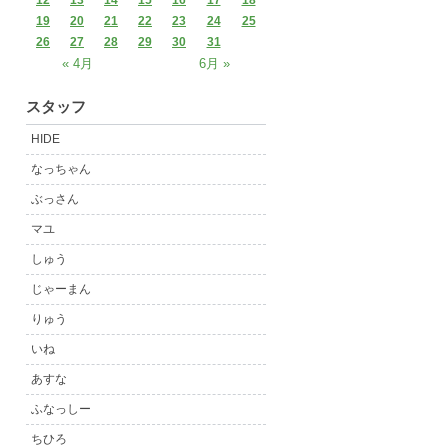
12
13
14
15
16
17
18
19
20
21
22
23
24
25
26
27
28
29
30
31
« 4月
6月 »
スタッフ
HIDE
なっちゃん
ぶっさん
マユ
しゅう
じゃーまん
りゅう
いね
あすな
ふなっしー
ちひろ