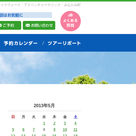
レイクウォーク アドベンチャーマジック みなかみ町
2013年5月
日
月
火
水
木
金
土
1
2
3
4
5
6
7
8
9
10
11