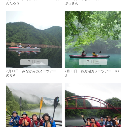
んたろう
ぶっさん
7.11 土
7.11 土
7月11日 みなかみカヌーツアー
7月11日 四万湖カヌーツアー RY
のりP
U