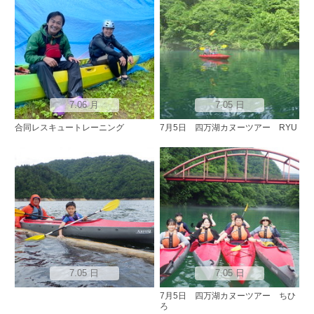
7.06 月
7.05 日
合同レスキュートレーニング
7月5日 四万湖カヌーツアー RYU
7.05 日
7.05 日
7月5日 四万湖カヌーツアー ちひ
ろ