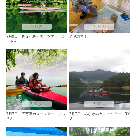
7.09 木
7.08 水
7月9日 みなかみカヌーツアー ぶ
MFA講習！
っさん
7.07 火
7.07 火
7月7日 四万湖カヌーツアー ぶっ
7月7日 みなかみカヌーツアー RY
さん
U