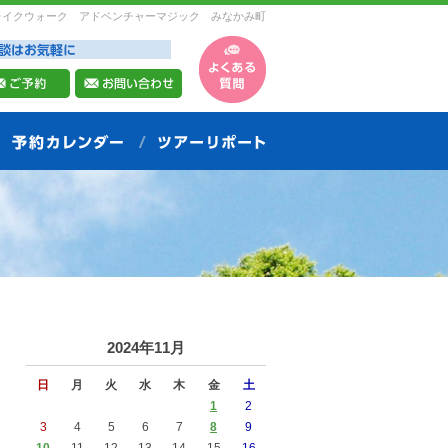
レイクウォーク アドベンチャーマジック みなかみ町
2024年11月
日
月
火
水
木
金
土
1
2
3
4
5
6
7
8
9