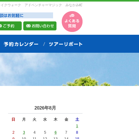
レイクウォーク アドベンチャーマジック みなかみ町
2026年8月
日
月
火
水
木
金
土
1
2
3
4
5
6
7
8