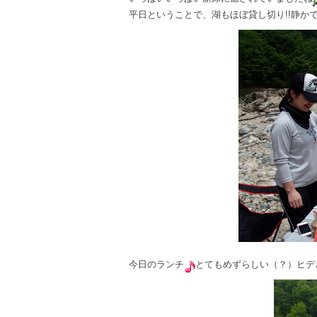
平日ということで、湖もほぼ貸し切り!!静か
今日のランチ
とてもめずらしい（？）ヒデ