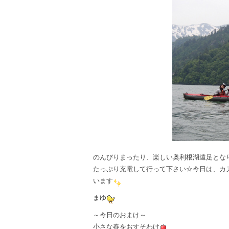
のんびりまったり、楽しい奥利根湖遠足とな
たっぷり充電して行って下さい☆今日は、カ
います
まゆ
～今日のおまけ～
小さな春をおすそわけ