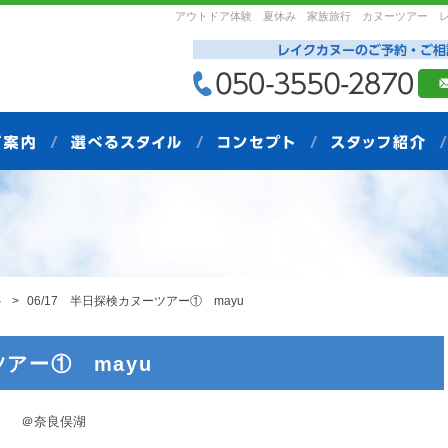
アウトドア体験 夏休み 家族旅行 カヌーツアー 
ト
06/17 半日探検カヌーツアー① mayu
ツアー① mayu
奈良俣湖