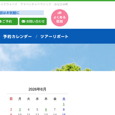
レイクウォーク アドベンチャーマジック みなかみ町
2026年8月
日
月
火
水
木
金
土
1
2
3
4
5
6
7
8