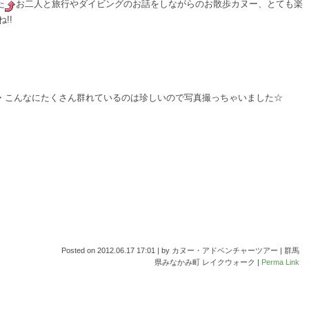
た
お二人と旅行やダイビングのお話をしながらのお散歩カヌー、とても楽
!!
・こんなにたくさん群れているのは珍しいので写真撮っちゃいました☆
Posted on
2012.06.17 17:01
|
by
カヌー・アドベンチャーツアー | 群馬
県みなかみ町 レイクウォーク
|
Perma Link