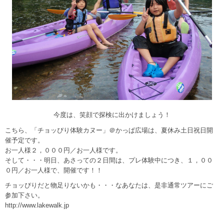
今度は、笑顔で探検に出かけましょう！
こちら、「チョッぴり体験カヌー」＠かっぱ広場は、夏休み土日祝日開
催予定です。
お一人様２，０００円／お一人様です。
そして・・・明日、あさっての２日間は、プレ体験中につき、１，００
０円／お一人様で、開催です！！
チョッぴりだと物足りないかも・・・なあなたは、是非通常ツアーにご
参加下さい。
http://www.lakewalk.jp