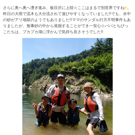
さらに奥へ奥へ漕ぎ進み、板目沢に上陸☆ここはまるで別世界ですね
昨日の大雨で流木も大分流されて遊びやすくなっていました!!でも、水中
の砂がアリ地獄のようでもありました!!ママのサンダル行方不明事件もあ
りましたが、無事砂の中から発掘することができ一安心☆パパとちびっ
こたちは、プカプカ湖に浮かんで気持ち良さそうでした!!