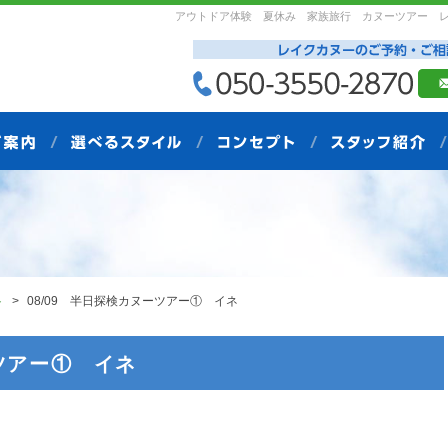
アウトドア体験 夏休み 家族旅行 カヌーツアー 
ト
08/09 半日探検カヌーツアー① イネ
ーツアー① イネ