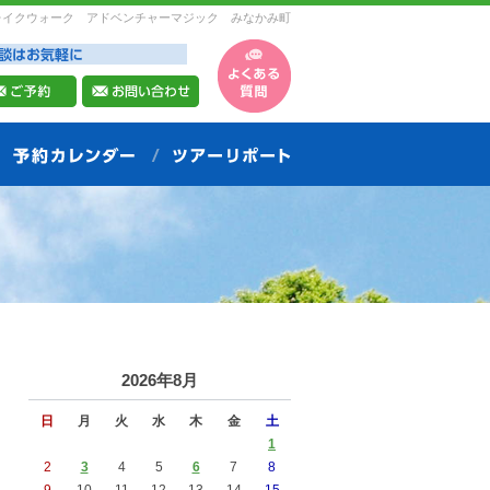
レイクウォーク アドベンチャーマジック みなかみ町
2026年8月
日
月
火
水
木
金
土
1
2
3
4
5
6
7
8