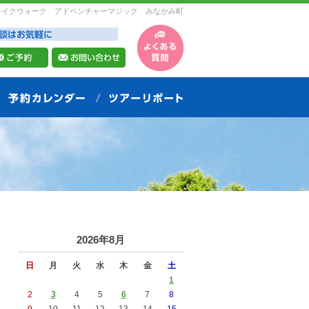
レイクウォーク アドベンチャーマジック みなかみ町
2026年8月
日
月
火
水
木
金
土
1
2
3
4
5
6
7
8