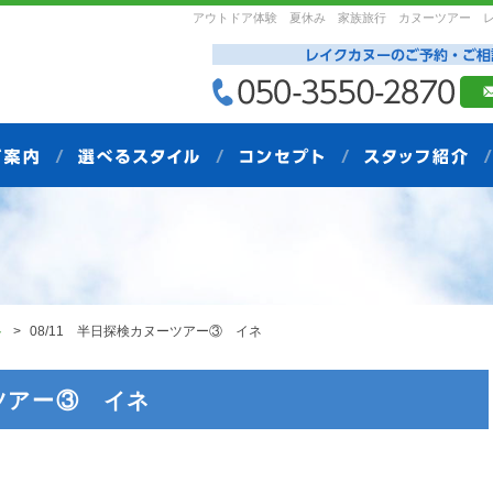
アウトドア体験 夏休み 家族旅行 カヌーツアー 
ト
08/11 半日探検カヌーツアー③ イネ
ーツアー③ イネ