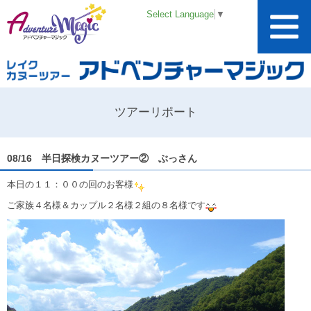
Select Language
▼
ツアーリポート
08/16 半日探検カヌーツアー② ぶっさん
本日の１１：００の回のお客様
ご家族４名様＆カップル２名様２組の８名様です