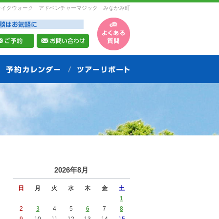
レイクウォーク アドベンチャーマジック みなかみ町
2026年8月
日
月
火
水
木
金
土
1
2
3
4
5
6
7
8