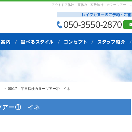
アウトドア体験 夏休み 家族旅行 カヌーツアー 
ト
08/17 半日探検カヌーツアー① イネ
ーツアー① イネ