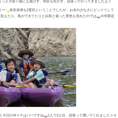
ょっと大変☆風にも負けず、弱音も吐かず、頑張って行ってきましたよ☆
リー
奈良俣湖も2度目ということでしたが、お水の少なさにビックリして
が見えたり、島ができてたりと以前と違った景色も見れたのでは
今年限定
く今日のＭＶＰはパパですね
1人で2人分、頑張って漕いでくれました☆そ