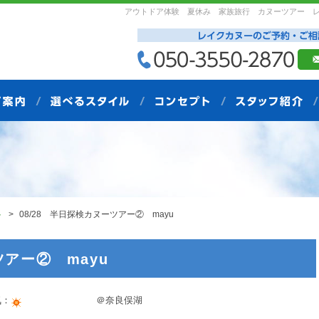
アウトドア体験 夏休み 家族旅行 カヌーツアー 
ト
08/28 半日探検カヌーツアー② mayu
ツアー② mayu
：
＠奈良俣湖