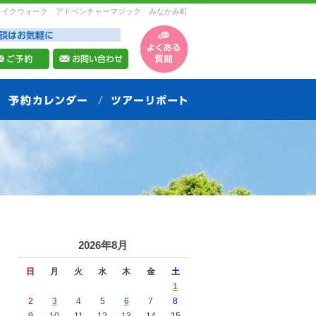
レイクウォーク アドベンチャーマジック みなかみ町
2026年8月
日
月
火
水
木
金
土
1
2
3
4
5
6
7
8