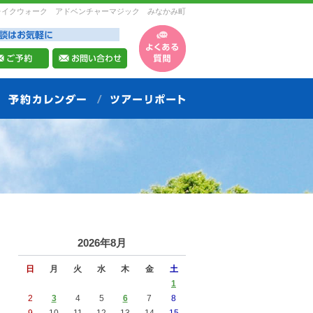
レイクウォーク アドベンチャーマジック みなかみ町
2026年8月
日
月
火
水
木
金
土
1
2
3
4
5
6
7
8