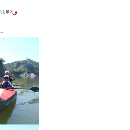
気も最高
た。