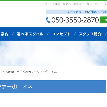
アウトドア体験 夏休み 家族旅行 カヌーツアー 
ト
09/10 半日探検カヌーツアー① イネ
ーツアー① イネ