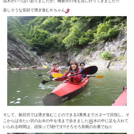
流木がいっぱいありましたが、幽倉沢の滝も見に行ってきました☆
楽しそうな笑顔で漕ぎ進むＫちゃん
そして、板目沢では漕ぎ進むことのできる1番奥までカヌーで目指し、そ
こからは冷たい沢のお水の中を滝まで歩きました
水の中に足を入れて
いられる時間は、頑張って5秒です!!そろそろ長靴の出番でね☆