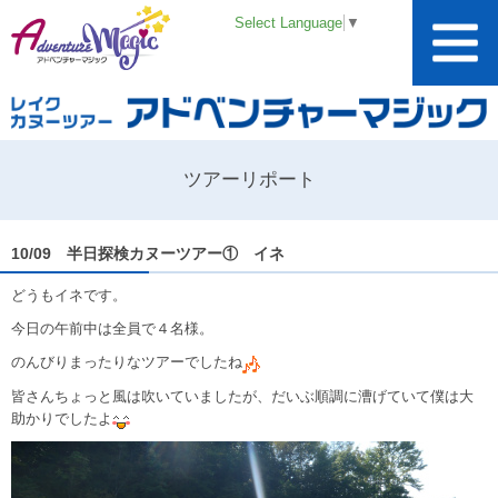
Select Language
▼
ツアーリポート
10/09 半日探検カヌーツアー① イネ
どうもイネです。
今日の午前中は全員で４名様。
のんびりまったりなツアーでしたね
皆さんちょっと風は吹いていましたが、だいぶ順調に漕げていて僕は大
助かりでしたよ