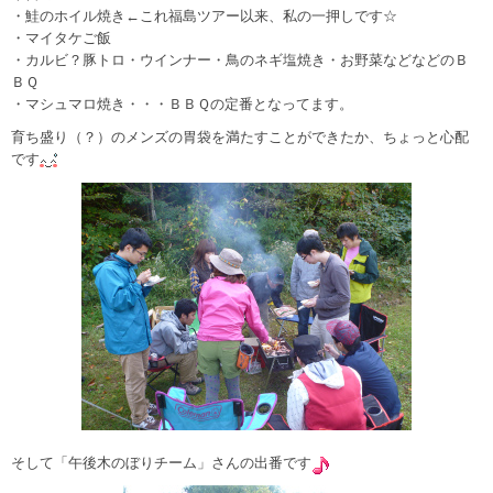
・鮭のホイル焼き←これ福島ツアー以来、私の一押しです☆
・マイタケご飯
・カルビ？豚トロ・ウインナー・鳥のネギ塩焼き・お野菜などなどのＢ
ＢＱ
・マシュマロ焼き・・・ＢＢＱの定番となってます。
育ち盛り（？）のメンズの胃袋を満たすことができたか、ちょっと心配
です
そして「午後木のぼりチーム」さんの出番です