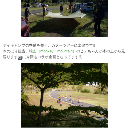
デイキャンプの準備を整え、カヌーツアーに出発です!!
木のぼり担当、
猿山（monkey mountain）
のヒデちゃんが木の上から見
送ります
（今回もコラボ企画となってます!!）