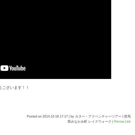
うございます！！
Posted on
2014.10.18 17:17
|
by
カヌー・アドベンチャーツアー | 群馬
県みなかみ町 レイクウォーク
|
Perma Link