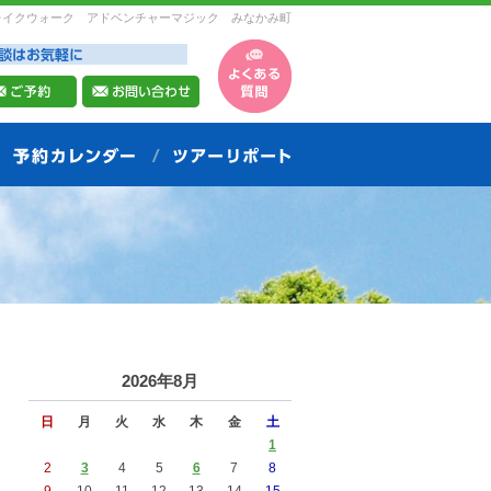
レイクウォーク アドベンチャーマジック みなかみ町
2026年8月
日
月
火
水
木
金
土
1
2
3
4
5
6
7
8