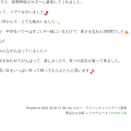
ラス、総勢89名がカヌーに参加してくれました。
って、ツアーを行いました
い浮かんで、とても賑わいました
、中学生パワーはすごい!!一緒にいるだけで、寒さを忘れた2時間でした
!!
みんながんばっていました☆
を合わせてがんばって、楽しかった!!」等々の反応が返って来ました。
思い出をいっぱい作って帰ってもらえたらと思います
Posted on
2011.10.20 17:38
|
by
カヌー・アドベンチャーツアー | 群馬
県みなかみ町 レイクウォーク
|
Perma Link