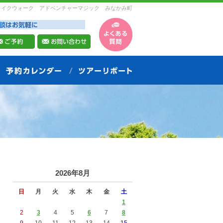
レイクウォーク アドベンチャーマジック みなかみ町
2026年8月
日
月
火
水
木
金
土
1
2
3
4
5
6
7
8