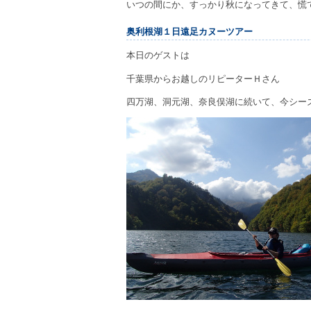
いつの間にか、すっかり秋になってきて、慌
奥利根湖１日遠足カヌーツアー
本日のゲストは
千葉県からお越しのリピーターＨさん
四万湖、洞元湖、奈良俣湖に続いて、今シー