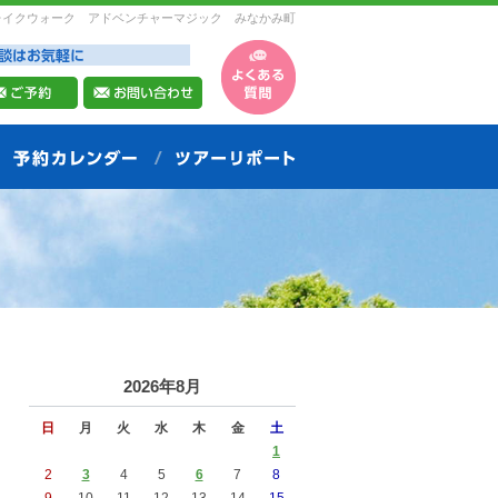
レイクウォーク アドベンチャーマジック みなかみ町
2026年8月
日
月
火
水
木
金
土
1
2
3
4
5
6
7
8