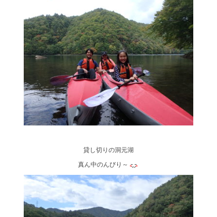
貸し切りの洞元湖
真ん中のんびり～