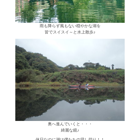
雨も降らず風もない穏やかな湖を
皆でスイスイ～と水上散歩♪
奥へ進んでいくと・・・
綺麗な鏡♪
休日なのに湖は僕たちの貸し切り！！