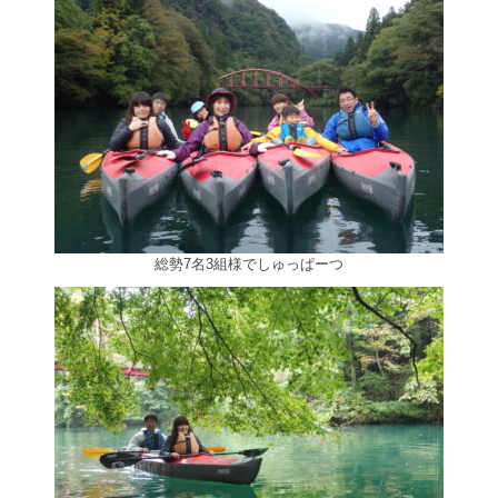
総勢7名3組様でしゅっぱーつ