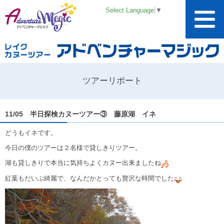
Select Language
▼
ツアーリポート
11/05 半日探検カヌーツアー③ 藤原湖 イネ
どうもイネです。
今日の僕のツアーは２名様で貸しきりツアー。
湖も貸しきりで本当に気持ちよくカヌー出来ましたね
紅葉もだいぶ綺麗で、なんだかとっても贅沢な時間でした