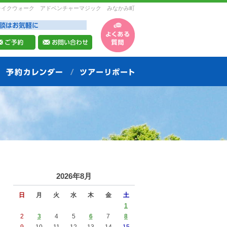
レイクウォーク アドベンチャーマジック みなかみ町
2026年8月
日
月
火
水
木
金
土
1
2
3
4
5
6
7
8