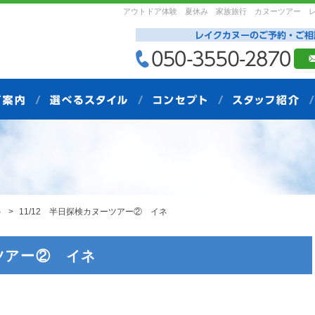
アウトドア体験 夏休み 家族旅行 カヌーツアー 
ト
11/12 半日探検カヌーツアー② イネ
ーツアー② イネ