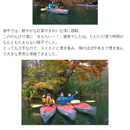
途中では、鮮やかな紅葉やきれいな滝に感動。
こののんびり感に「きもちい～！」連発でしたね。ただただ漂う時間が
なんともたまらない様子でした。
とっても上手なので、スイスイと漕ぎ進み、湖のほぼ中央まで漕ぎ進ん
で大きな景色も堪能できました。