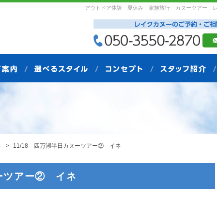
アウトドア体験 夏休み 家族旅行 カヌーツアー 
ト
11/18 四万湖半日カヌーツアー② イネ
ヌーツアー② イネ