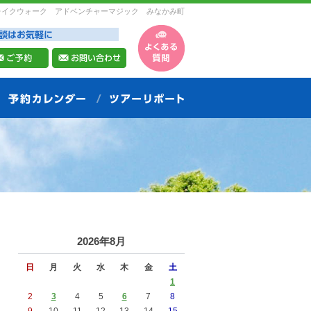
レイクウォーク アドベンチャーマジック みなかみ町
2026年8月
日
月
火
水
木
金
土
1
2
3
4
5
6
7
8