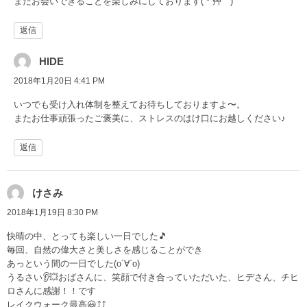
またお会いできることを楽しみにしております( *´艸｀)
返信
HIDE
2018年1月20日 4:41 PM
いつでも受け入れ体制を整えてお待ちしておりますよ〜。
またお仕事頑張ったご褒美に、ストレスのはけ口にお越しください♪
返信
けさみ
2018年1月19日 8:30 PM
快晴の中、とっても楽しい一日でした🎵
毎回、自然の偉大さと美しさを感じることができ
あっという間の一日でした(о´∀`о)
うるさい👂💥おばさんに、笑顔で付き合っていただいた、ヒデさん、チヒ
ロさんに感謝！！です
レイクウォーク最高😃⤴⤴