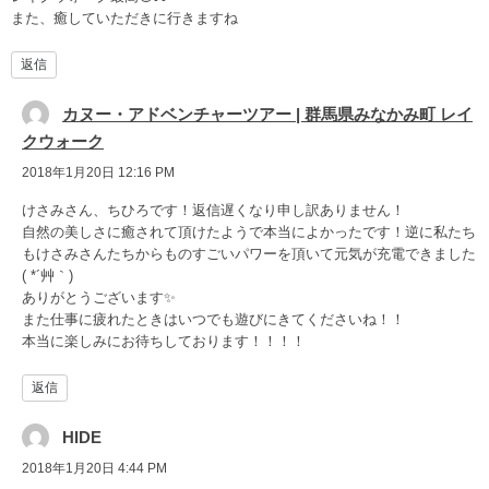
また、癒していただきに行きますね
返信
カヌー・アドベンチャーツアー | 群馬県みなかみ町 レイ
クウォーク
2018年1月20日 12:16 PM
けさみさん、ちひろです！返信遅くなり申し訳ありません！
自然の美しさに癒されて頂けたようで本当によかったです！逆に私たち
もけさみさんたちからものすごいパワーを頂いて元気が充電できました
( *´艸｀)
ありがとうございます✨
また仕事に疲れたときはいつでも遊びにきてくださいね！！
本当に楽しみにお待ちしております！！！！
返信
HIDE
2018年1月20日 4:44 PM