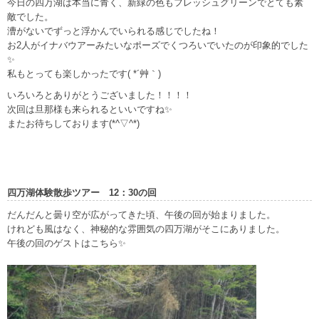
今日の四万湖は本当に青く、新緑の色もフレッシュグリーンでとても素
敵でした。
漕がないでずっと浮かんでいられる感じでしたね！
お2人がイナバウアーみたいなポーズでくつろいでいたのが印象的でした
✨
私もとっても楽しかったです( *´艸｀)
いろいろとありがとうございました！！！！
次回は旦那様も来られるといいですね✨
またお待ちしております(*^▽^*)
四万湖体験散歩ツアー 12：30の回
だんだんと曇り空が広がってきた頃、午後の回が始まりました。
けれども風はなく、神秘的な雰囲気の四万湖がそこにありました。
午後の回のゲストはこちら✨