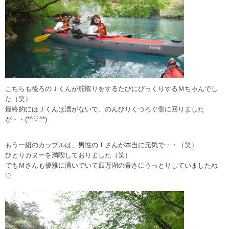
こちらも後ろのＪくんが舵取りをするたびにびっくりするＭちゃんでし
た（笑）
最終的にはＪくんは漕がないで、のんびりくつろぐ側に回りました
が・・(*^▽^*)
もう一組のカップルは、男性のＴさんが本当に元気で・・（笑）
ひとりカヌーを満喫しておりました（笑）
でもＭさんも優雅に漕いでいて四万湖の青さにうっとりしていましたね
♡