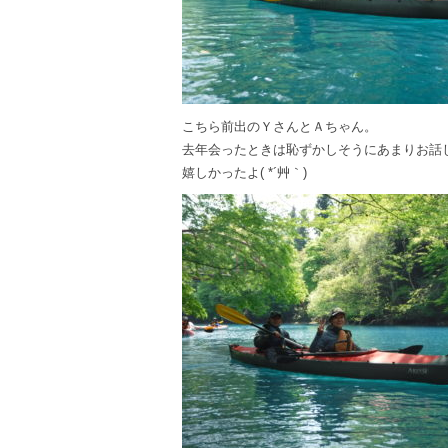
こちら前出のＹさんとＡちゃん。
去年会ったときは恥ずかしそうにあまりお話
嬉しかったよ( *´艸｀)