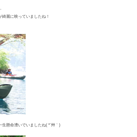
✨
が綺麗に映っていましたね！
懸命漕いでいましたね( *´艸｀)