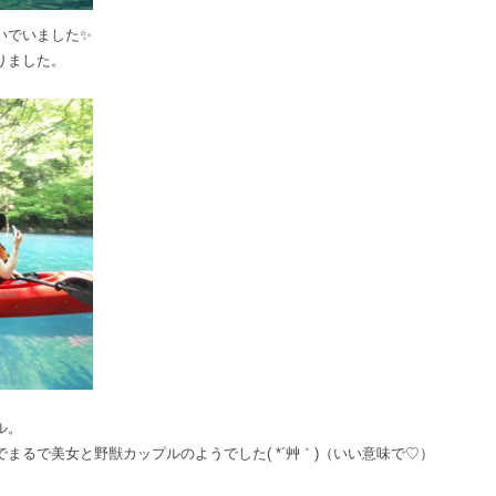
いでいました✨
りました。
ル。
まるで美女と野獣カップルのようでした( *´艸｀)（いい意味で♡）