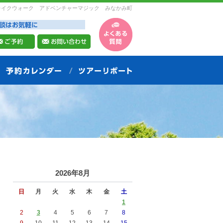
レイクウォーク アドベンチャーマジック みなかみ町
2026年8月
日
月
火
水
木
金
土
1
2
3
4
5
6
7
8