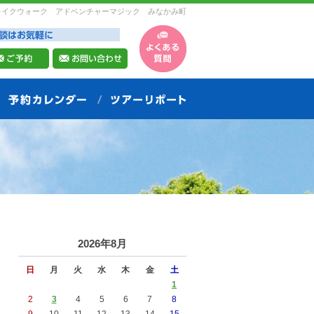
レイクウォーク アドベンチャーマジック みなかみ町
2026年8月
日
月
火
水
木
金
土
1
2
3
4
5
6
7
8