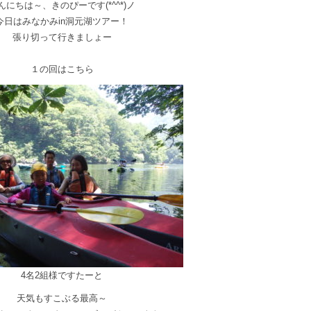
んにちは～、きのぴーです(*^^*)ノ
今日はみなかみin洞元湖ツアー！
張り切って行きましょー
１の回はこちら
4名2組様ですたーと
天気もすこぶる最高～