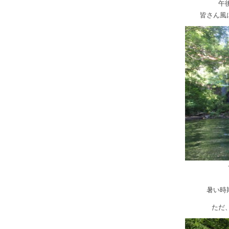
午
皆さん風
暑い時
ただ