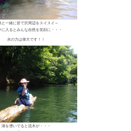
供と一緒に皆で沢周辺をスイスイ～
中に入るとみんな自然を笑顔に・・・
水の力は偉大です！！
湖を漕いでると流木が・・・