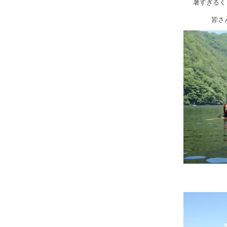
暑すぎるく
皆さ