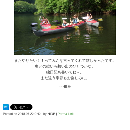
またやりたい！！ってみんな言ってくれて嬉しかったです。
虫との戦いも想い出のひとつかな。
絵日記も書いてね～。
また違う季節もお楽しみに。
～HIDE
Posted on
2018.07.22 9:42
|
by
HIDE
|
Perma Link