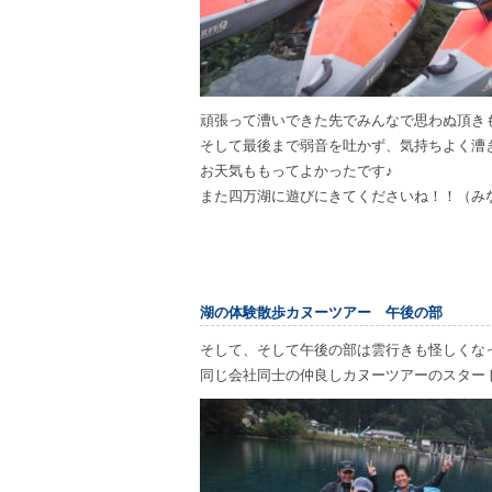
頑張って漕いできた先でみんなで思わぬ頂き
そして最後まで弱音を吐かず、気持ちよく漕
お天気ももってよかったです♪
また四万湖に遊びにきてくださいね！！（み
湖の体験散歩カヌーツアー 午後の部
そして、そして午後の部は雲行きも怪しくな
同じ会社同士の仲良しカヌーツアーのスター