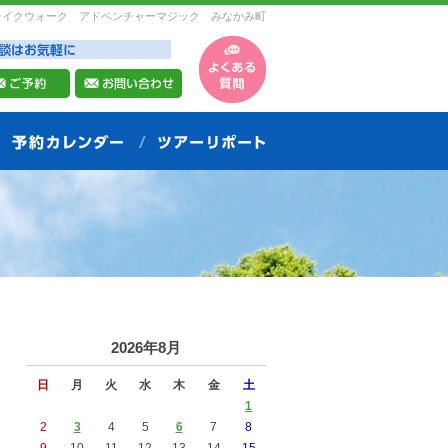
レイクウォーク アドベンチャーマジック みなかみ町
2026年8月
日
月
火
水
木
金
土
1
2
3
4
5
6
7
8