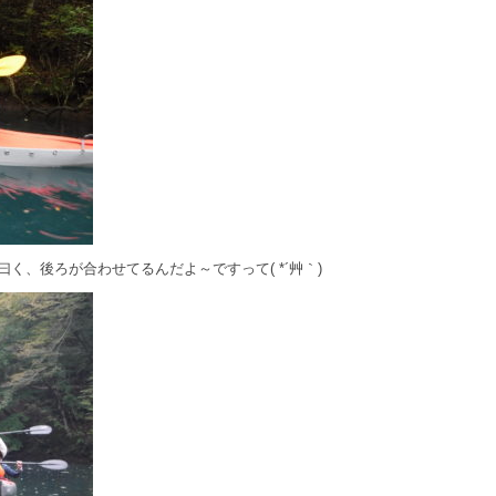
く、後ろが合わせてるんだよ～ですって( *´艸｀)