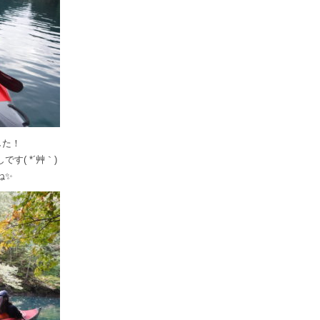
した！
( *´艸｀)
ね✨