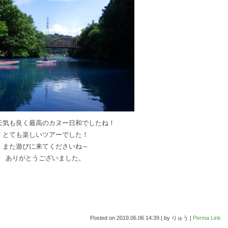
天気も良く最高のカヌー日和でしたね！
とても楽しいツアーでした！
また遊びに来てくださいね～
ありがとうございました。
Posted on
2019.06.06 14:39
|
by
りゅう
|
Perma Link