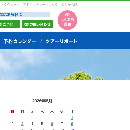
レイクウォーク アドベンチャーマジック みなかみ町
2026年8月
日
月
火
水
木
金
土
1
2
3
4
5
6
7
8