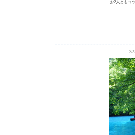
お2人ともコ
2