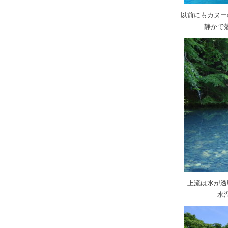
以前にもカヌー
静かで
上流は水が透
水