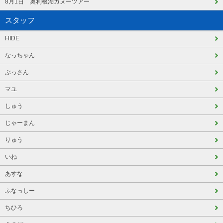
8月1日 奥利根湖カヌーツアー
スタッフ
HIDE
なっちゃん
ぶっさん
マユ
しゅう
じゃーまん
りゅう
いね
あすな
ふなっしー
ちひろ