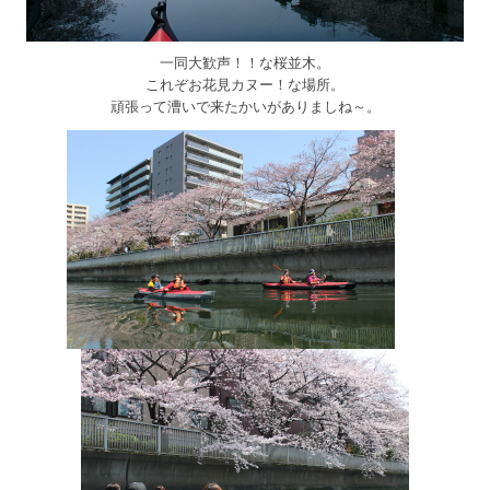
一同大歓声！！な桜並木。
これぞお花見カヌー！な場所。
頑張って漕いで来たかいがありましね～。