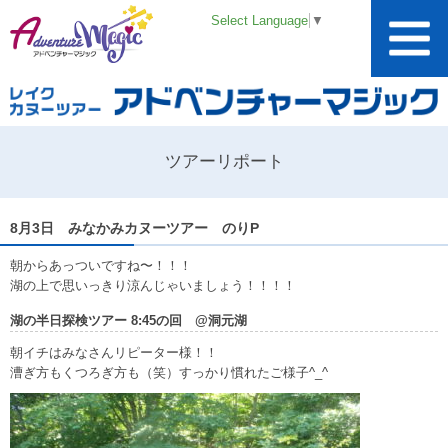
Select Language
▼
ツアーリポート
8月3日 みなかみカヌーツアー のりP
朝からあっついですね〜！！！
湖の上で思いっきり涼んじゃいましょう！！！！
湖の半日探検ツアー 8:45の回 @洞元湖
朝イチはみなさんリピーター様！！
漕ぎ方もくつろぎ方も（笑）すっかり慣れたご様子^_^