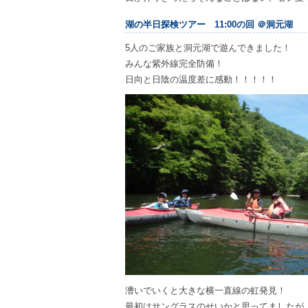
湖の半日探検ツアー 11:00の回 ＠洞元湖
5人のご家族と洞元湖で遊んできました！
みんな紫外線完全防備！
日向と日陰の温度差に感動！！！！！
漕いでいくと大きな横一直線の虹発見！
最初はサングラスのせいかと思ってましたが