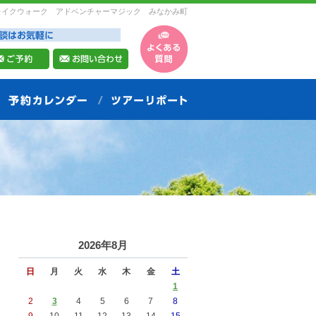
レイクウォーク アドベンチャーマジック みなかみ町
2026年8月
日
月
火
水
木
金
土
1
2
3
4
5
6
7
8