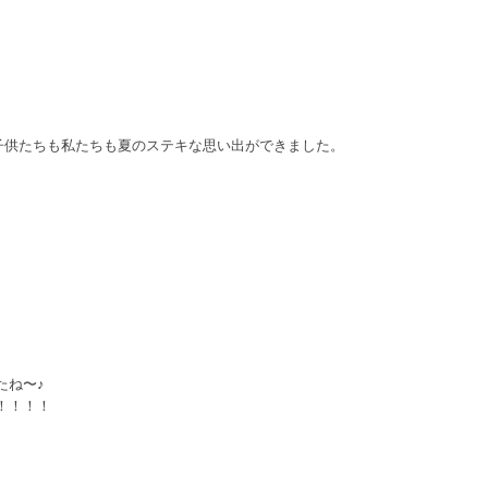
子供たちも私たちも夏のステキな思い出ができました。
たね〜♪
！！！！