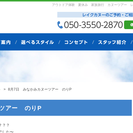
アウトドア体験 夏休み 家族旅行 カヌーツアー 
ト
8月7日 みなかみカヌーツアー のりP
ツアー のりP
？？？
でした〜