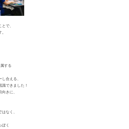
ことで、
す。
に属する
ーし合える、
認識できました！
前向きに、
ではなく、
っぽく