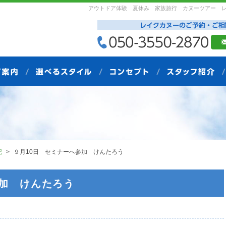
アウトドア体験 夏休み 家族旅行 カヌーツアー 
記
９月10日 セミナーへ参加 けんたろう
参加 けんたろう