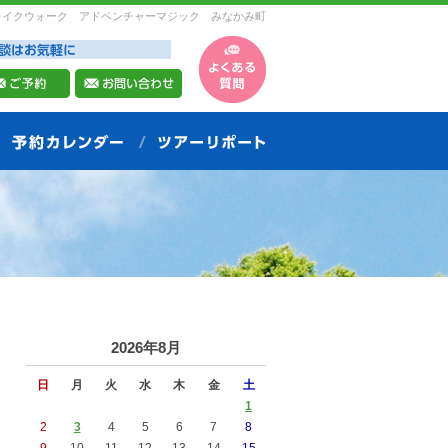
レイクウォーク アドベンチャーマジック みなかみ町
2026年8月
日
月
火
水
木
金
土
1
2
3
4
5
6
7
8