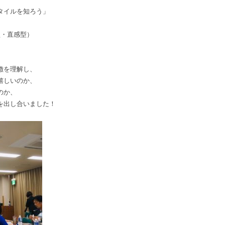
タイルを知ろう」
型・直感型）
。
徴を理解し、
嬉しいのか、
のか、
を出し合いました！