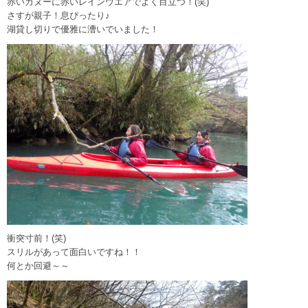
赤いカヌーに赤いレインウエアでよく目立つ！(笑)
さすが親子！息ぴったり♪
湖貸し切りで優雅に漕いでいました！
衝突寸前！(笑)
スリルがあって面白いですね！！
何とか回避～～