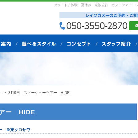
アウトドア体験 夏休み 家族旅行 カヌーツアー 
ト
3月9日 スノーシューツアー HIDE
アー HIDE
ー ＠東クロサワ