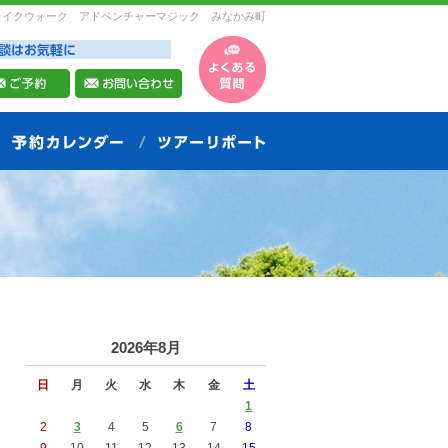
レイクウォーク アドベンチャーマジック みなかみ町
2026年8月
日
月
火
水
木
金
土
1
2
3
4
5
6
7
8